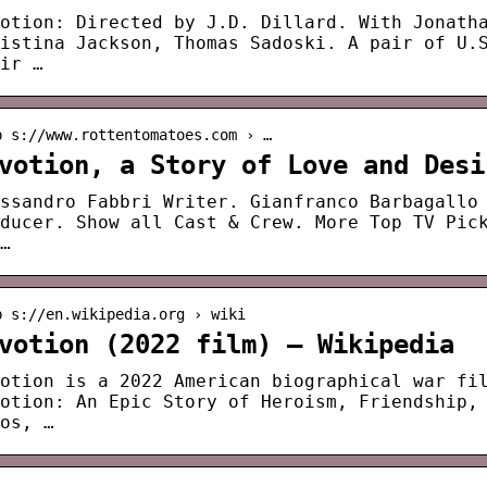
otion: Directed by J.D. Dillard. With Jonath
istina Jackson, Thomas Sadoski. A pair of U.
ir …
p s://www.rottentomatoes.com › …
votion, a Story of Love and Desi
ssandro Fabbri Writer. Gianfranco Barbagallo
ducer. Show all Cast & Crew. More Top TV Pic
…
p s://en.wikipedia.org › wiki
votion (2022 film) – Wikipedia
otion is a 2022 American biographical war fi
otion: An Epic Story of Heroism, Friendship,
os, …