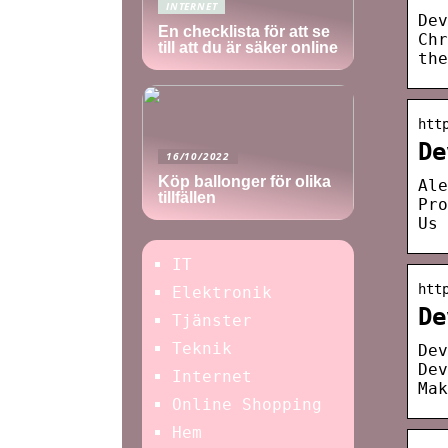
INTERNET
Dev
En checklista för att se
Chr
till att du är säker online
the
htt
De
16/10/2022
Köp ballonger för olika
Ale
tillfällen
Pro
Us 
IT
htt
Elektronik
De
Tjänster
Teknik
Dev
Dev
Internet
Mak
Online Shopping
Hem