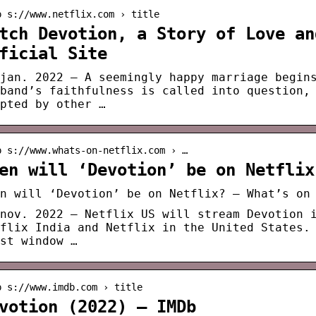
p s://www.netflix.com › title
tch Devotion, a Story of Love an
ficial Site
jan. 2022 — A seemingly happy marriage begin
band’s faithfulness is called into question,
pted by other …
p s://www.whats-on-netflix.com › …
en will ‘Devotion’ be on Netflix
n will ‘Devotion’ be on Netflix? – What’s on
nov. 2022 — Netflix US will stream Devotion 
flix India and Netflix in the United States.
st window …
p s://www.imdb.com › title
votion (2022) – IMDb