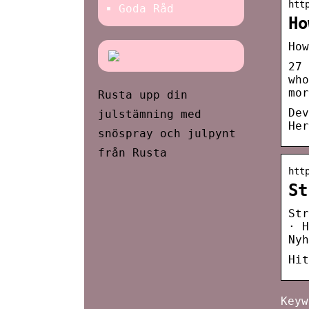
htt
Goda Råd
Ho
How
27 
who
mor
Rusta upp din
Dev
julstämning med
Her
snöspray och julpynt
från Rusta
htt
St
Str
· H
Nyh
Hit
Keyw