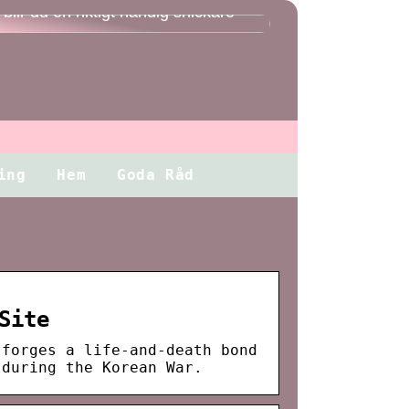
blir du en riktigt händig snickare
ing
Hem
Goda Råd
Site
 forges a life-and-death bond
 during the Korean War.