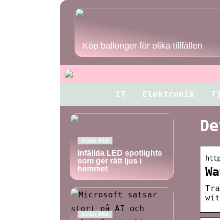
Köp ballonger för olika tillfällen
IT
Elektronik
T
De
GODA RÅD
Infällda LED spotlights
htt
som ger rätt ljus i
hemmet
Wa
Tra
wit
GODA RÅD