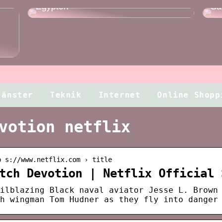
Egypten
Så 
jänster
Teknik
Internet
Online Shopp
votion netflix
p s://www.netflix.com › title
tch Devotion | Netflix Official 
ilblazing Black naval aviator Jesse L. Brown
h wingman Tom Hudner as they fly into danger