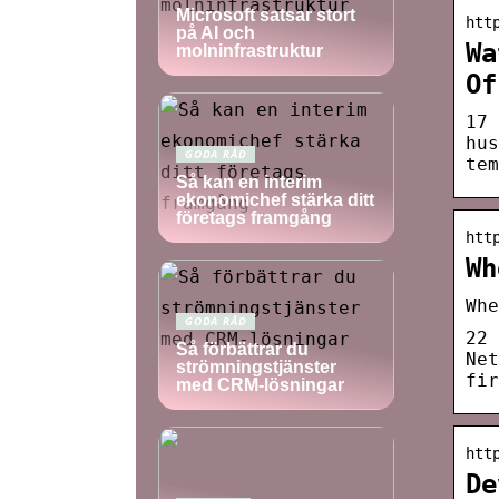
Microsoft satsar stort
htt
på AI och
Wa
molninfrastruktur
Of
17 
hus
GODA RÅD
tem
Så kan en interim
ekonomichef stärka ditt
företags framgång
htt
Wh
Whe
GODA RÅD
22 
Så förbättrar du
Net
strömningstjänster
fir
med CRM-lösningar
htt
De