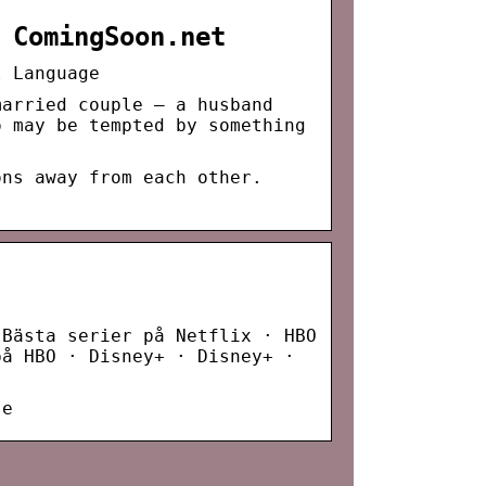
 ComingSoon.net
l Language
married couple — a husband
o may be tempted by something
ons away from each other.
 Bästa serier på Netflix · HBO
på HBO · Disney+ · Disney+ ·
se