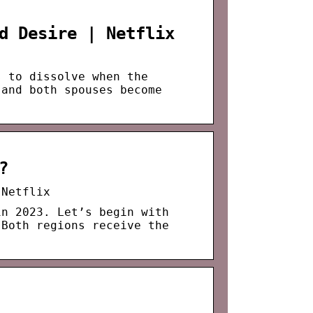
d Desire | Netflix
s to dissolve when the
 and both spouses become
?
 Netflix
in 2023. Let’s begin with
 Both regions receive the