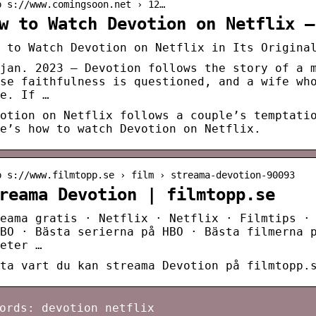
p s://www.comingsoon.net › 12…
w to Watch Devotion on Netflix –
 to Watch Devotion on Netflix in Its Origina
jan. 2023 — Devotion follows the story of a 
se faithfulness is questioned, and a wife wh
e. If …
otion on Netflix follows a couple’s temptati
e’s how to watch Devotion on Netflix.
p s://www.filmtopp.se › film › streama-devotion-90093
reama Devotion | filmtopp.se
eama gratis · Netflix · Netflix · Filmtips ·
BO · Bästa serierna på HBO · Bästa filmerna 
eter …
ta vart du kan streama Devotion på filmtopp.
ords: devotion netflix