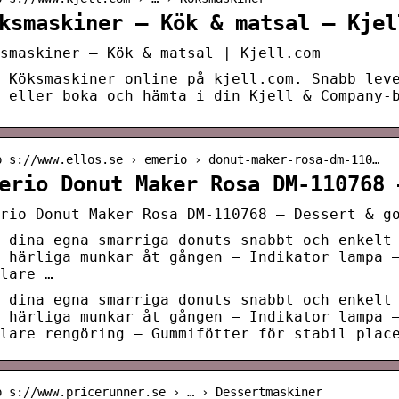
ksmaskiner – Kök & matsal – Kjel
smaskiner – Kök & matsal | Kjell.com
 Köksmaskiner online på kjell.com. Snabb lev
 eller boka och hämta i din Kjell & Company-
p s://www.ellos.se › emerio › donut-maker-rosa-dm-110…
erio Donut Maker Rosa DM-110768 
rio Donut Maker Rosa DM-110768 – Dessert & g
 dina egna smarriga donuts snabbt och enkelt
 härliga munkar åt gången – Indikator lampa 
lare …
 dina egna smarriga donuts snabbt och enkelt
 härliga munkar åt gången – Indikator lampa 
lare rengöring – Gummifötter för stabil plac
p s://www.pricerunner.se › … › Dessertmaskiner