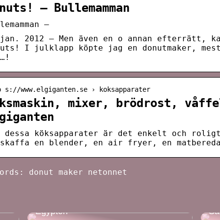
nuts! – Bullemamman
lemamman –
jan. 2012 — Men även en o annan efterrätt, k
uts! I julklapp köpte jag en donutmaker, mes
…!
p s://www.elgiganten.se › koksapparater
ksmaskin, mixer, brödrost, våffe
giganten
 dessa köksapparater är det enkelt och rolig
skaffa en blender, en air fryer, en matbered
ords: donut maker netonnet
Ta med familjen på semester till
Egypten
Så 