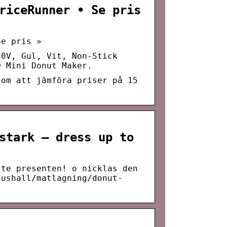
riceRunner • Se pris
Se pris »
40V, Gul, Vit, Non-Stick
O Mini Donut Maker.
nom att jämföra priser på 15
stark – dress up to
ste presenten! o nicklas den
hushall/matlagning/donut-