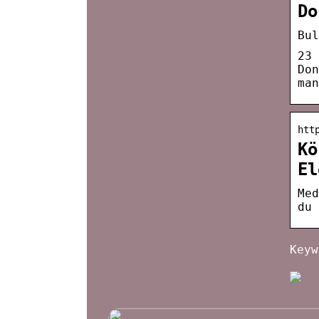
Do
Bul
23 
Don
man
htt
Kö
El
Med
du 
Keyw