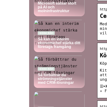
Microsoft satsar stort
på AI och
htt
molninfrastruktur
Ce
Med
min
vil
GODA RÅD
Så kan en interim
ekonomichef stärka ditt
företags framgång
htt
Kö
Köp
GODA RÅD
Kit
att
Så förbättrar du
strömningstjänster
ung
med CRM-lösningar
☰➤K
+ F
htt