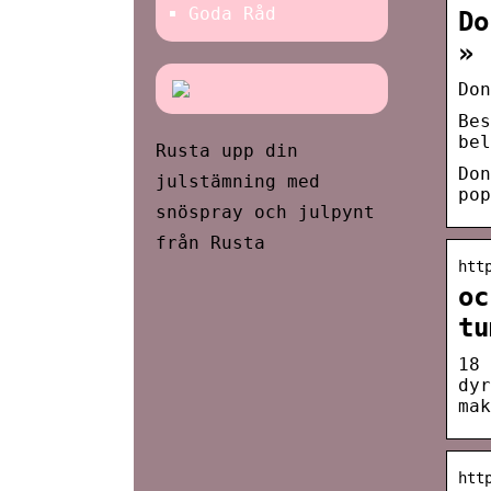
Goda Råd
Do
»
Don
Bes
bel
Rusta upp din
Don
julstämning med
pop
snöspray och julpynt
från Rusta
htt
oc
tu
18 
dyr
mak
htt