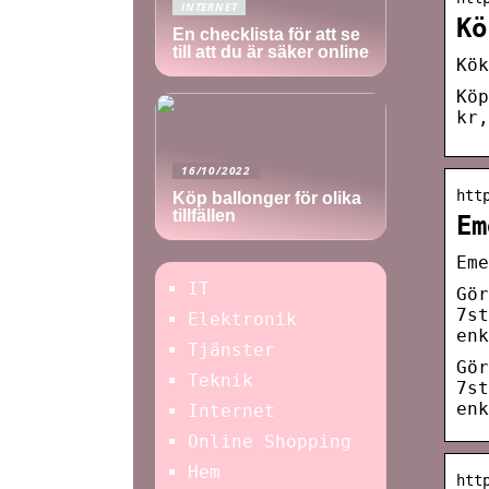
INTERNET
Kö
En checklista för att se
till att du är säker online
Kök
Köp
kr,
16/10/2022
htt
Köp ballonger för olika
tillfällen
Em
Eme
IT
Gör
7st
Elektronik
enk
Tjänster
Gör
Teknik
7st
enk
Internet
Online Shopping
Hem
htt