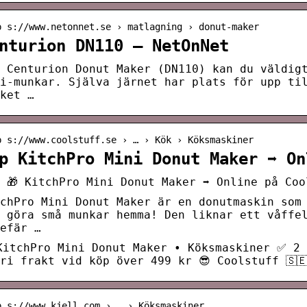
p s://www.netonnet.se › matlagning › donut-maker
nturion DN110 – NetOnNet
 Centurion Donut Maker (DN110) kan du väldig
i-munkar. Själva järnet har plats för upp ti
ket …
p s://www.coolstuff.se › … › Kök › Köksmaskiner
p KitchPro Mini Donut Maker ➡️ O
 🎁 KitchPro Mini Donut Maker ➡️ Online på Coo
chPro Mini Donut Maker är en donutmaskin som
 göra små munkar hemma! Den liknar ett våffe
efär …
itchPro Mini Donut Maker • Köksmaskiner ✅ 2 
ri frakt vid köp över 499 kr 😎 Coolstuff 🇸
p s://www.kjell.com › … › Köksmaskiner