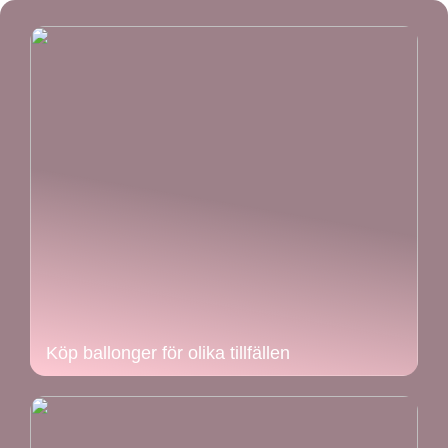
Köp ballonger för olika tillfällen