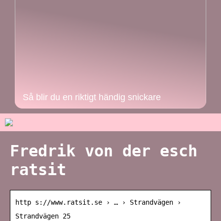
Så blir du en riktigt händig snickare
Fredrik von der esch
ratsit
http s://www.ratsit.se › … › Strandvägen ›
Strandvägen 25