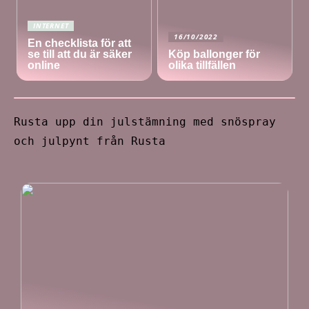
INTERNET
16/10/2022
En checklista för att
se till att du är säker
Köp ballonger för
online
olika tillfällen
Rusta upp din julstämning med snöspray
och julpynt från Rusta