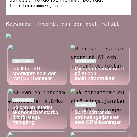
telefonnummer, m.m.
Keywords: fredrik von der esch ratsit
GODA RÅD
GODA RÅD
Infällda LED
Microsoft satsar stort
spotlights som ger
på AI och
rätt ljus i hemmet
molninfrastruktur
GODA RÅD
GODA RÅD
Så kan en interim
ekonomichef stärka
Så förbättrar du
ditt företags
strömningstjänster
framgång
med CRM-lösningar