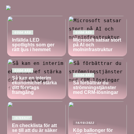
GODA RÅD
GODA RÅD
Infällda LED
Microsoft satsar stort
spotlights som ger
på AI och
rätt ljus i hemmet
molninfrastruktur
GODA RÅD
GODA RÅD
Så kan en interim
ekonomichef stärka
Så förbättrar du
ditt företags
strömningstjänster
framgång
med CRM-lösningar
INTERNET
16/10/2022
En checklista för att
se till att du är säker
Köp ballonger för