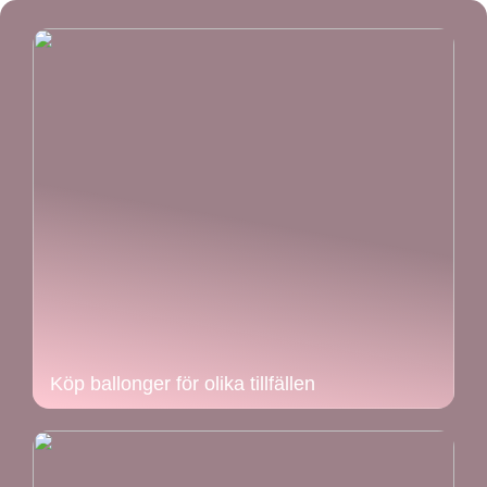
Köp ballonger för olika tillfällen