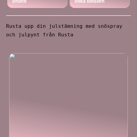
online
olika tillfällen
Rusta upp din julstämning med snöspray
och julpynt från Rusta