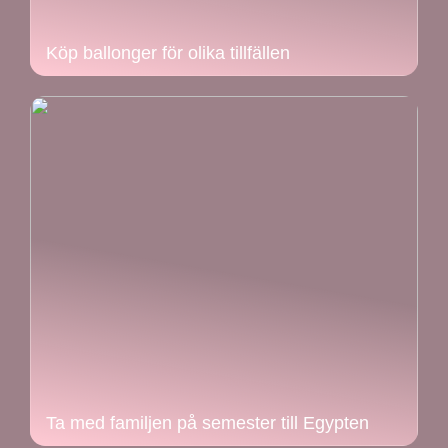
Köp ballonger för olika tillfällen
Ta med familjen på semester till Egypten