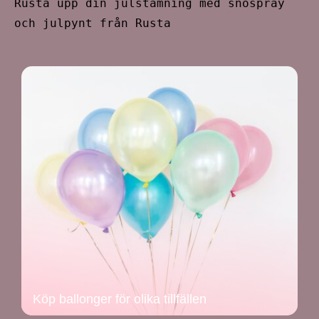
Rusta upp din julstämning med snöspray
och julpynt från Rusta
Köp ballonger för olika tillfällen