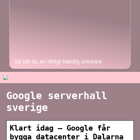
Så blir du en riktigt händig snickare
Google serverhall
sverige
Klart idag – Google får
bygga datacenter i Dalarna