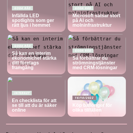
GODA RÅD
GODA RÅD
Infällda LED
Microsoft satsar stort
spotlights som ger
på AI och
rätt ljus i hemmet
molninfrastruktur
GODA RÅD
GODA RÅD
Så kan en interim
ekonomichef stärka
Så förbättrar du
ditt företags
strömningstjänster
framgång
med CRM-lösningar
INTERNET
16/10/2022
En checklista för att
se till att du är säker
Köp ballonger för
online
olika tillfällen