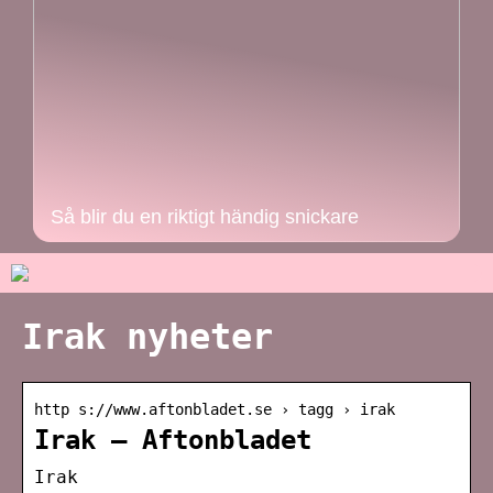
Så blir du en riktigt händig snickare
Irak nyheter
http s://www.aftonbladet.se › tagg › irak
Irak – Aftonbladet
Irak