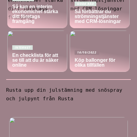
GODA RÅD
Så kan en interim
ekonomichef stärka
Så förbättrar du
ditt företags
strömningstjänster
framgång
med CRM-lösningar
INTERNET
16/10/2022
En checklista för att
se till att du är säker
Köp ballonger för
online
olika tillfällen
Rusta upp din julstämning med snöspray
och julpynt från Rusta