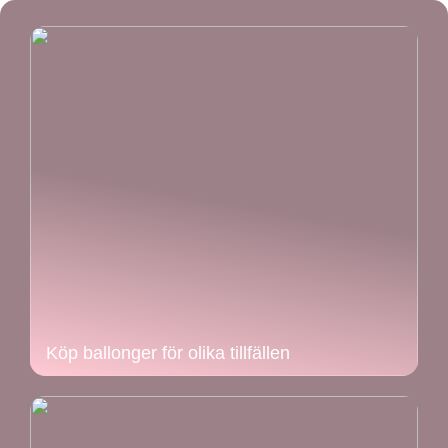
Köp ballonger för olika tillfällen