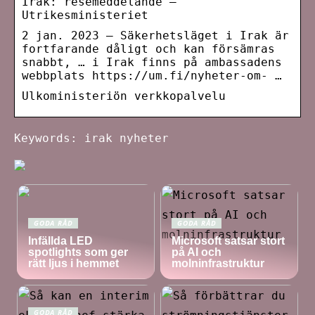
Irak: resemeddelande –
Utrikesministeriet
2 jan. 2023 — Säkerhetsläget i Irak är
fortfarande dåligt och kan försämras
snabbt, … i Irak finns på ambassadens
webbplats https://um.fi/nyheter-om- …
Ulkoministeriön verkkopalvelu
Keywords: irak nyheter
GODA RÅD
GODA RÅD
Infällda LED
Microsoft satsar stort
spotlights som ger
på AI och
rätt ljus i hemmet
molninfrastruktur
GODA RÅD