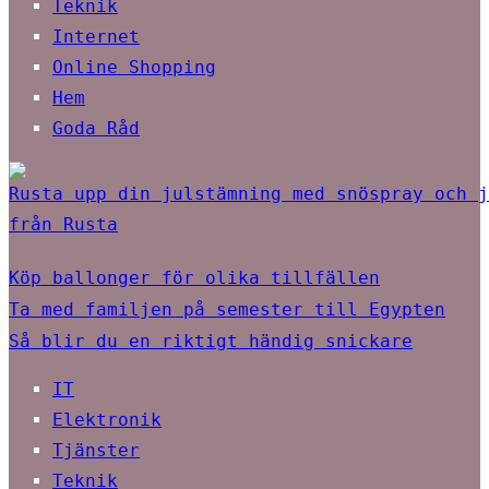
Teknik
Internet
Online Shopping
Hem
Goda Råd
Rusta upp din julstämning med snöspray och j
från Rusta
Köp ballonger för olika tillfällen
Ta med familjen på semester till Egypten
Så blir du en riktigt händig snickare
IT
Elektronik
Tjänster
Teknik