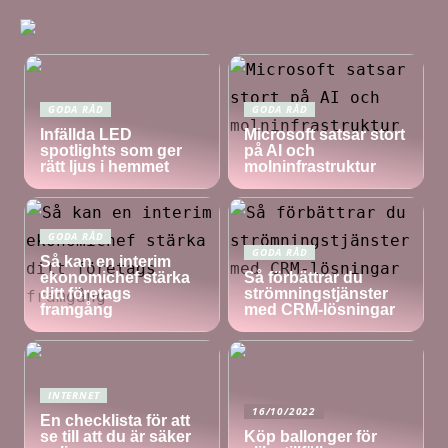
GODA RÅD
GODA RÅD
Infällda LED
Microsoft satsar stort
spotlights som ger
på AI och
rätt ljus i hemmet
molninfrastruktur
GODA RÅD
GODA RÅD
Så kan en interim
ekonomichef stärka
Så förbättrar du
ditt företags
strömningstjänster
framgång
med CRM-lösningar
INTERNET
16/10/2022
En checklista för att
se till att du är säker
Köp ballonger för