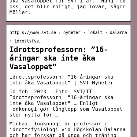
åka Vasaloppet för SVT i år.– Häng med
oss, det blir roligt, jag lovar, säger
Möller.
http s://www.svt.se › nyheter › lokalt › dalarna
› idrottsfys…
Idrottsprofessorn: ”16-
åringar ska inte åka
Vasaloppet”
Idrottsprofessorn: ”16-åringar ska
inte åka Vasaloppet” | SVT Nyheter
10 feb. 2023 — Foto: SVT/TT.
Idrottsprofessorn: ”16-åringar ska
inte åka Vasaloppet” … Enligt
Tonkonogi gör långlopp som Vasaloppet
stor nytta för …
Michail Tonkonogi är professor i
idrottsfysiologi vid Högskolan Dalarna
och har forskat på unga och träning.