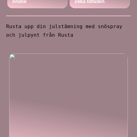
online
olika tillfällen
Rusta upp din julstämning med snöspray
och julpynt från Rusta