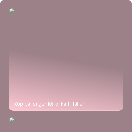
Köp ballonger för olika tillfällen