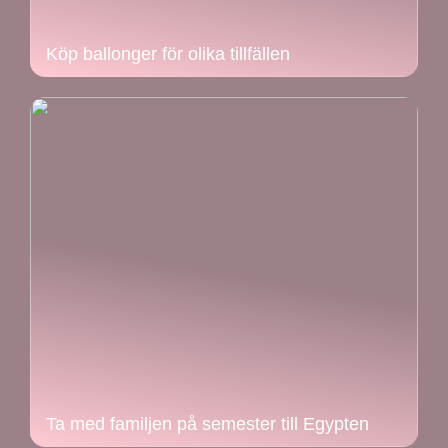
Köp ballonger för olika tillfällen
Ta med familjen på semester till Egypten