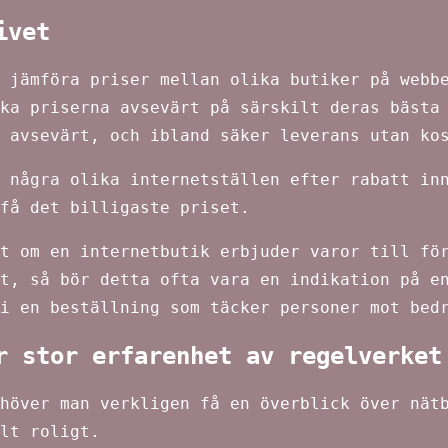
ivet
 jämföra priser mellan olika butiker på webb
ka priserna avsevärt på särskilt deras bästa
 avsevärt, och ibland säker leverans utan ko
 några olika internetställen efter rabatt in
 få det billigaste priset.
t om en internetbutik erbjuder varor till fö
t, så bör detta ofta vara en indikation på e
i en beställning som täcker personer mot bed
r stor erfarenhet av regelverket
höver man verkligen få en överblick över nät
lt roligt.