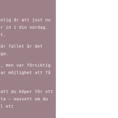
anlig är att just nu
ar in i din vardag.
kt.
här fallet är det
åga.
r, men var försiktig
har möjlighet att få
 att du köper för ett
fta – oavsett om du
ll ett