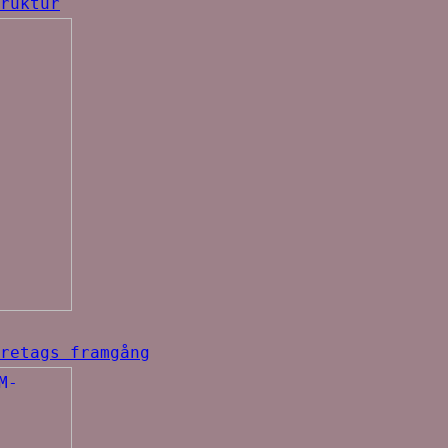
ruktur
retags framgång