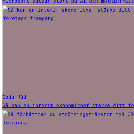
Microsoft satsar stort på AI och molninfrast
Goda Råd
Så kan en interim ekonomichef stärka ditt fö