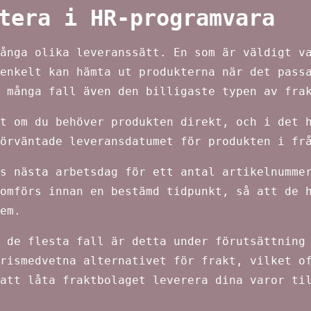
tera i HR-programvara
ånga olika leveranssätt. En som är väldigt v
enkelt kan hämta ut produkterna när det pass
 många fall även den billigaste typen av fra
t om du behöver produkten direkt, och i det 
örväntade leveransdatumet för produkten i fr
s nästa arbetsdag för ett antal artikelnumme
omförs innan en bestämd tidpunkt, så att de 
em.
 de flesta fall är detta under förutsättning
rismedvetna alternativet för frakt, vilket o
att låta fraktbolaget leverera dina varor ti